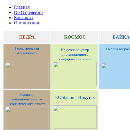
Главная
Об Отделении
Контакты
Организации
НЕДРА
КОСМОС
БАЙКА
Геологическая
Охрана озера 
Иркутский центр
изученность
дистанционного
зондирования земли
Редактор
EOStation - Иркутск
машиночитаемого
геологического отчета