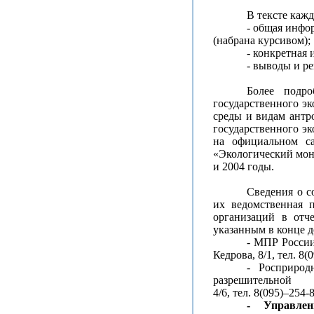
В тексте кажд
- общая инфо
(
набрана курсивом
);
- конкретная
- выводы и р
Более подр
государственного э
среды и видам антр
государственного эк
на официальном с
«Экологический мони
и 2004 годы.
Сведения о с
их ведомственная 
организаций в отч
указанным в конце д
- МПР России
Кедрова, 8/1,
тел. 8(
- Росприрод
разрешительн
4/6,
тел. 8(095)–254-
- Управлен