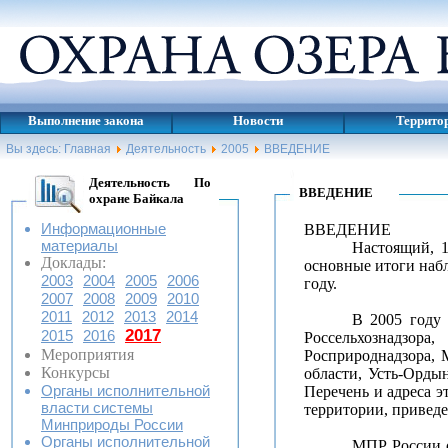
Выполнение закона
Новости
Террито
Вы здесь:
Главная
Деятельность
2005
ВВЕДЕНИЕ
Деятельность По
ВВЕДЕНИЕ
охране Байкала
Информационные
ВВЕДЕНИЕ
материалы
Настоящий, 1
Доклады:
основные итоги наб
2003
2004
2005
2006
году.
2007
2008
2009
2010
2011
2012
2013
2014
В 2005 году 
2017
2015
2016
Россельхознадзора,
Мероприятия
Росприроднадзора, 
Конкурсы
области, Усть-Орды
Органы исполнительной
Перечень и адреса 
власти системы
территории, привед
Минприроды России
Органы исполнительной
МПР России о