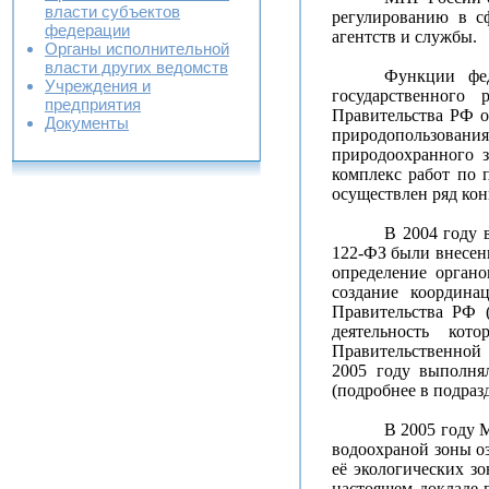
власти субъектов
регулированию в с
федерации
агентств и службы.
Органы исполнительной
власти других ведомств
Функции фед
Учреждения и
государственного
предприятия
Правительства РФ о
Документы
природопользован
природоохранного з
комплекс работ по 
осуществлен ряд кон
В 2004 году 
122-ФЗ были внесен
определение органо
создание координа
Правительства РФ 
деятельность кот
Правительственной 
2005 году выполня
(подробнее в подразд
В 2005 году 
водоохраной зоны о
её экологических зо
настоящем докладе 